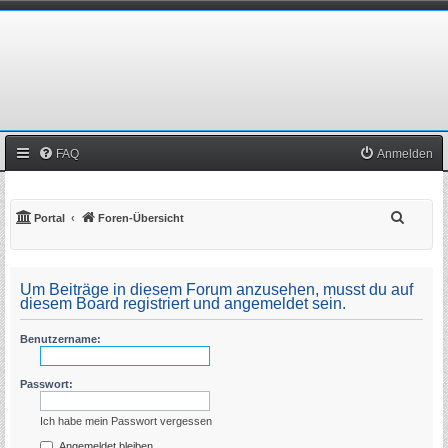
FAQ
Anmelden
S
Portal
Foren-Übersicht
u
c
Um Beiträge in diesem Forum anzusehen, musst du auf
h
diesem Board registriert und angemeldet sein.
e
Benutzername:
Passwort:
Ich habe mein Passwort vergessen
Angemeldet bleiben