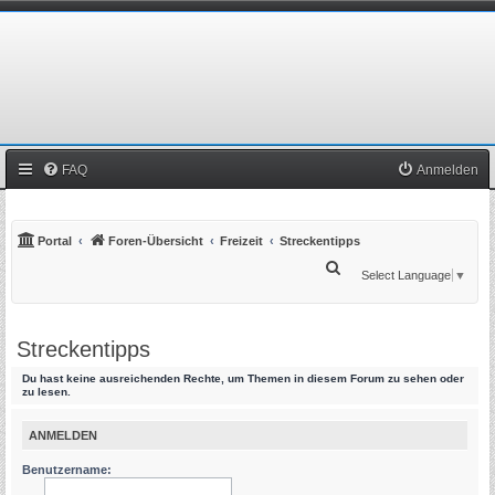
FAQ
Anmelden
Portal
Foren-Übersicht
Freizeit
Streckentipps
S
Select Language
▼
u
c
Streckentipps
h
e
Du hast keine ausreichenden Rechte, um Themen in diesem Forum zu sehen oder
zu lesen.
ANMELDEN
Benutzername: