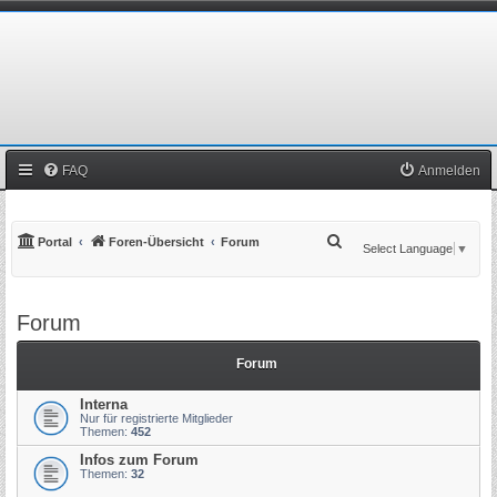
FAQ
Anmelden
S
Portal
Foren-Übersicht
Forum
Select Language
▼
u
c
Forum
h
e
Forum
Interna
Nur für registrierte Mitglieder
Themen:
452
Infos zum Forum
Themen:
32