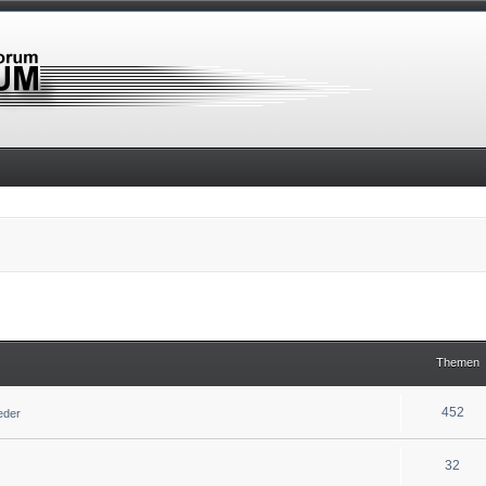
Themen
452
ieder
32