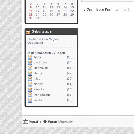
1
2
3
4
5
6
7
8
9
10
11
12
13
14
15
Zurück zur Foren-Übersicht
16
17
18
19
20
21
22
23
24
25
26
27
28
29
30
31
Geburtstage
Heute hat kein Mitglied
Geburtstag
In den nächsten 30 Tagen
Andy
(66)
dachhase
(64)
Rennkucki
(65)
Hardy
(72)
mibu
(60)
Noppe
(64)
altrocker
(75)
Pendelpaul
(68)
ivmitis
(63)
Portal
Foren-Übersicht