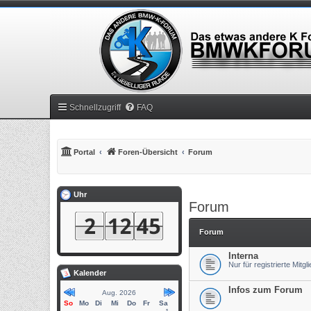
Schnellzugriff
FAQ
Portal
Foren-Übersicht
Forum
Uhr
Forum
Forum
Interna
Nur für registrierte Mitgl
Kalender
Infos zum Forum
Aug. 2026
So
Mo
Di
Mi
Do
Fr
Sa