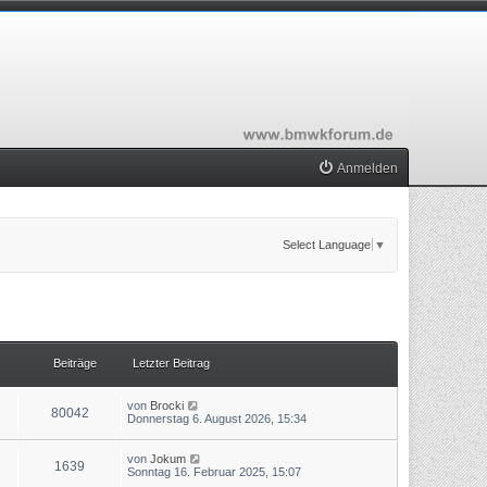
Anmelden
Select Language
▼
Beiträge
Letzter Beitrag
N
von
Brocki
80042
e
Donnerstag 6. August 2026, 15:34
u
e
s
N
von
Jokum
1639
t
e
Sonntag 16. Februar 2025, 15:07
e
u