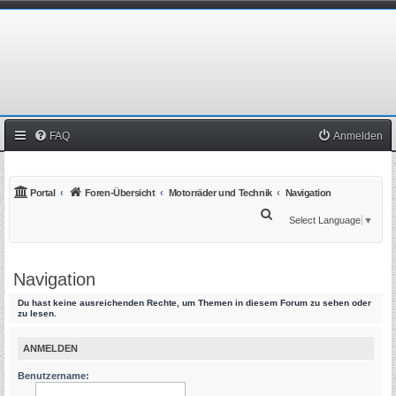
FAQ
Anmelden
Portal
Foren-Übersicht
Motorräder und Technik
Navigation
S
Select Language
▼
u
c
Navigation
h
e
Du hast keine ausreichenden Rechte, um Themen in diesem Forum zu sehen oder
zu lesen.
ANMELDEN
Benutzername: