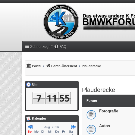
Schnellzugriff
FAQ
Portal
Foren-Übersicht
Plauderecke
Uhr
Plauderecke
Forum
Fotografie
Kalender
Autos
Aug. 2026
So
Mo
Di
Mi
Do
Fr
Sa