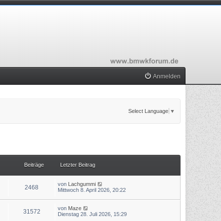
Anmelden
Select Language
▼
Beiträge
Letzter Beitrag
N
von
Lachgummi
2468
e
Mittwoch 8. April 2026, 20:22
u
e
s
N
von
Maze
31572
t
e
Dienstag 28. Juli 2026, 15:29
e
u