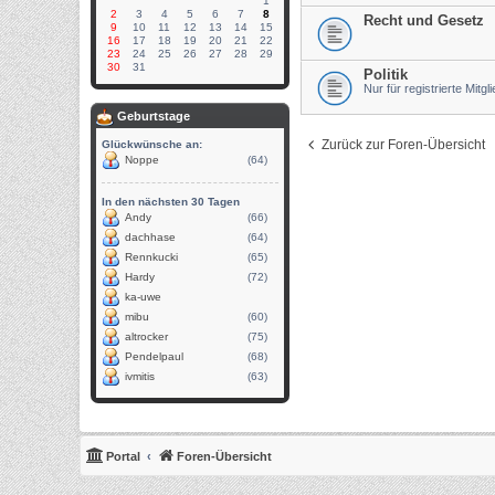
1
2
3
4
5
6
7
8
Recht und Gesetz
9
10
11
12
13
14
15
16
17
18
19
20
21
22
23
24
25
26
27
28
29
30
31
Politik
Nur für registrierte Mitgl
Geburtstage
Zurück zur Foren-Übersicht
Glückwünsche an:
Noppe
(64)
In den nächsten 30 Tagen
Andy
(66)
dachhase
(64)
Rennkucki
(65)
Hardy
(72)
ka-uwe
mibu
(60)
altrocker
(75)
Pendelpaul
(68)
ivmitis
(63)
Portal
Foren-Übersicht