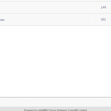
149
301
ieder
Powered by
phpBB
® Forum Software © phpBB Limited