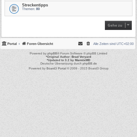
Streckentipps
Themen:
80
Gehe zu
Portal
Foren-Übersicht
Alle Zeiten sind
UTC+02:00
Powered by
phpBB
® Forum Software © phpBB Limited
*
Original Author:
Brad Veryard
*
Updated to 3.2 by
MannixMD
Deutsche Übersetzung durch
phpBB.de
Powered by
Board3 Portal
© 2009 - 2015 Board3 Group