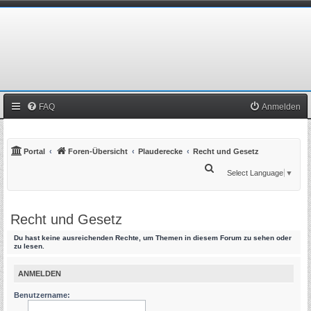
FAQ
Anmelden
Portal
Foren-Übersicht
Plauderecke
Recht und Gesetz
S
Select Language
▼
u
c
Recht und Gesetz
h
e
Du hast keine ausreichenden Rechte, um Themen in diesem Forum zu sehen oder
zu lesen.
ANMELDEN
Benutzername: