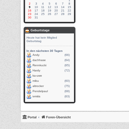
1
2
3
4
5
6
7
8
9
10
11
12
13
14
15
16
17
18
19
20
21
22
23
24
25
26
27
28
29
30
31
Geburtstage
Heute hat kein Mitglied
Geburtstag
In den nächsten 30 Tagen
Andy
(66)
dachhase
(64)
Rennkucki
(65)
Hardy
(72)
ka-uwe
mibu
(60)
altrocker
(75)
Pendelpaul
(68)
ivmitis
(63)
Portal
Foren-Übersicht