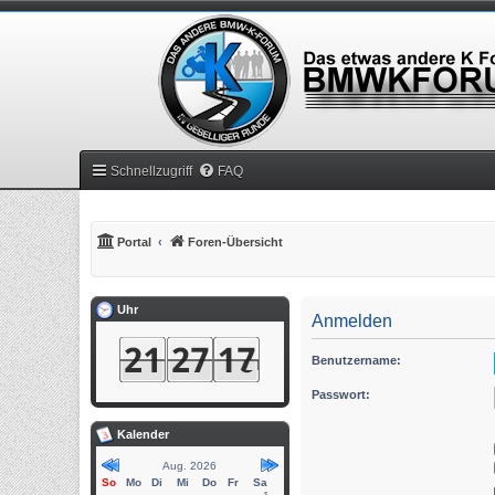
Schnellzugriff
FAQ
Portal
Foren-Übersicht
Uhr
Anmelden
Benutzername:
Passwort:
Kalender
Aug. 2026
So
Mo
Di
Mi
Do
Fr
Sa