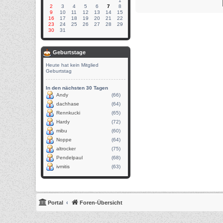
1
2
3
4
5
6
7
8
9
10
11
12
13
14
15
16
17
18
19
20
21
22
23
24
25
26
27
28
29
30
31
Geburtstage
Heute hat kein Mitglied
Geburtstag
In den nächsten 30 Tagen
Andy
(66)
dachhase
(64)
Rennkucki
(65)
Hardy
(72)
mibu
(60)
Noppe
(64)
altrocker
(75)
Pendelpaul
(68)
ivmitis
(63)
Portal
Foren-Übersicht