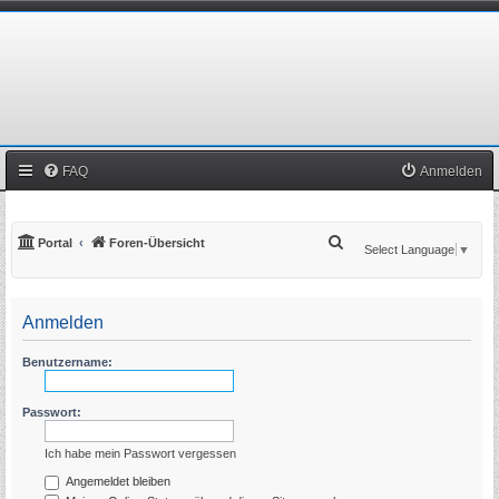
FAQ
Anmelden
S
Portal
Foren-Übersicht
Select Language
▼
u
c
Anmelden
h
e
Benutzername:
Passwort:
Ich habe mein Passwort vergessen
Angemeldet bleiben