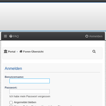
FAQ
Anmelden
S
Portal
Foren-Übersicht
u
c
Anmelden
h
e
Benutzername:
Passwort:
Ich habe mein Passwort vergessen
Angemeldet bleiben