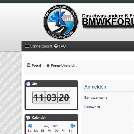
Schnellzugriff
FAQ
Portal
Foren-Übersicht
Uhr
Anmelden
Benutzername:
Passwort:
Kalender
Aug. 2026
So
Mo
Di
Mi
Do
Fr
Sa