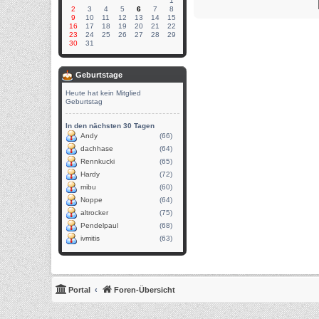
1
2
3
4
5
6
7
8
9
10
11
12
13
14
15
16
17
18
19
20
21
22
23
24
25
26
27
28
29
30
31
Geburtstage
Heute hat kein Mitglied
Geburtstag
In den nächsten 30 Tagen
Andy
(66)
dachhase
(64)
Rennkucki
(65)
Hardy
(72)
mibu
(60)
Noppe
(64)
altrocker
(75)
Pendelpaul
(68)
ivmitis
(63)
Portal
Foren-Übersicht