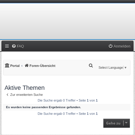
FAQ
Anmelden
S
Portal
Foren-Übersicht
Select Language
▼
u
c
Aktive Themen
h
e
Zur erweiterten Suche
Die Suche ergab 0 Treffer • Seite
1
von
1
Es wurden keine passenden Ergebnisse gefunden.
Die Suche ergab 0 Treffer • Seite
1
von
1
Gehe zu