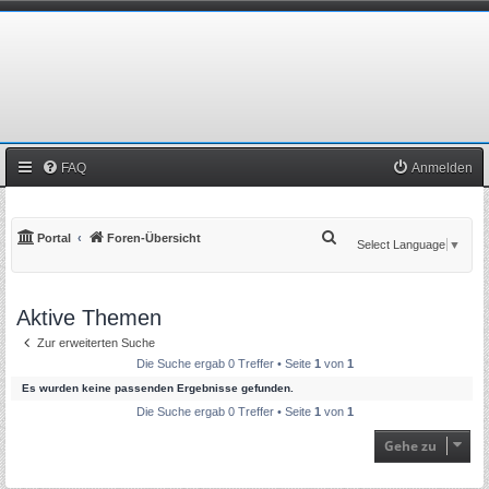
FAQ
Anmelden
S
Portal
Foren-Übersicht
Select Language
▼
u
c
Aktive Themen
h
e
Zur erweiterten Suche
Die Suche ergab 0 Treffer • Seite
1
von
1
Es wurden keine passenden Ergebnisse gefunden.
Die Suche ergab 0 Treffer • Seite
1
von
1
Gehe zu