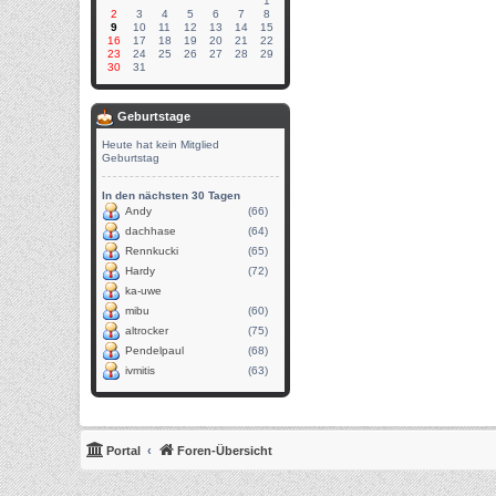
1
2
3
4
5
6
7
8
9
10
11
12
13
14
15
16
17
18
19
20
21
22
23
24
25
26
27
28
29
30
31
Geburtstage
Heute hat kein Mitglied
Geburtstag
In den nächsten 30 Tagen
Andy
(66)
dachhase
(64)
Rennkucki
(65)
Hardy
(72)
ka-uwe
mibu
(60)
altrocker
(75)
Pendelpaul
(68)
ivmitis
(63)
Portal
Foren-Übersicht