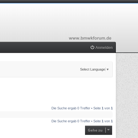
Anmelden
Select Language
▼
Die Suche ergab 0 Treffer • Seite
1
von
1
Die Suche ergab 0 Treffer • Seite
1
von
1
Gehe zu