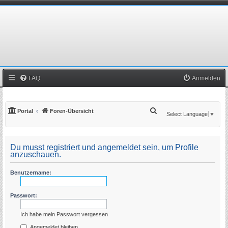
FAQ
Anmelden
S
Portal
Foren-Übersicht
Select Language
▼
u
c
Du musst registriert und angemeldet sein, um Profile
h
anzuschauen.
e
Benutzername:
Passwort:
Ich habe mein Passwort vergessen
Angemeldet bleiben