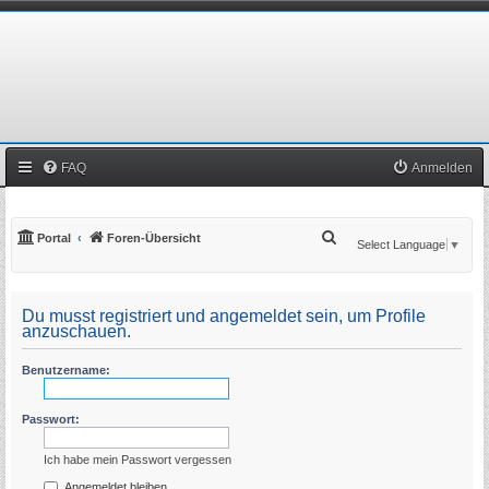
FAQ
Anmelden
S
Portal
Foren-Übersicht
Select Language
▼
u
c
Du musst registriert und angemeldet sein, um Profile
h
anzuschauen.
e
Benutzername:
Passwort:
Ich habe mein Passwort vergessen
Angemeldet bleiben