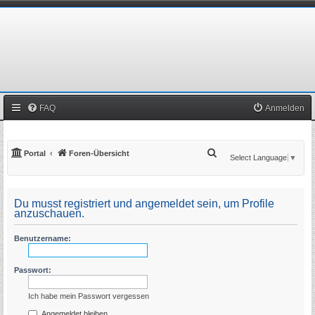
FAQ
Anmelden
S
Portal
Foren-Übersicht
Select Language
▼
u
c
Du musst registriert und angemeldet sein, um Profile
h
anzuschauen.
e
Benutzername:
Passwort:
Ich habe mein Passwort vergessen
Angemeldet bleiben