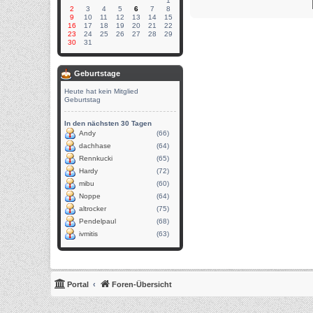
1
2
3
4
5
6
7
8
9
10
11
12
13
14
15
16
17
18
19
20
21
22
23
24
25
26
27
28
29
30
31
Geburtstage
Heute hat kein Mitglied
Geburtstag
In den nächsten 30 Tagen
Andy
(66)
dachhase
(64)
Rennkucki
(65)
Hardy
(72)
mibu
(60)
Noppe
(64)
altrocker
(75)
Pendelpaul
(68)
ivmitis
(63)
Portal
Foren-Übersicht