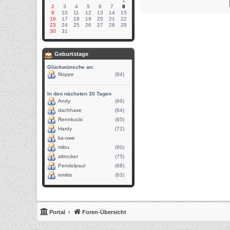
1
2
3
4
5
6
7
8
9
10
11
12
13
14
15
16
17
18
19
20
21
22
23
24
25
26
27
28
29
30
31
Geburtstage
Glückwünsche an:
Noppe
(64)
In den nächsten 30 Tagen
Andy
(66)
dachhase
(64)
Rennkucki
(65)
Hardy
(72)
ka-uwe
mibu
(60)
altrocker
(75)
Pendelpaul
(68)
ivmitis
(63)
Portal
Foren-Übersicht