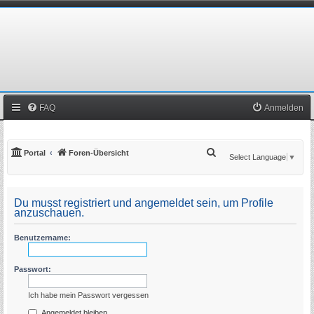
FAQ
Anmelden
S
Portal
Foren-Übersicht
Select Language
▼
u
c
Du musst registriert und angemeldet sein, um Profile
h
anzuschauen.
e
Benutzername:
Passwort:
Ich habe mein Passwort vergessen
Angemeldet bleiben