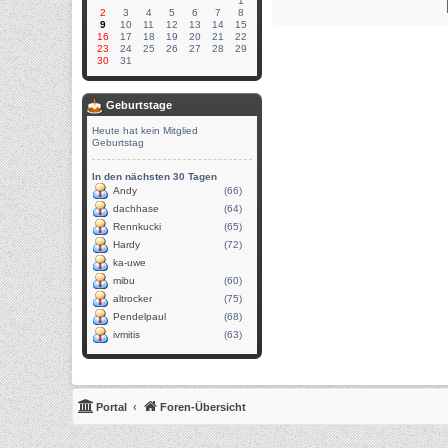
1
2
3
4
5
6
7
8
9
10
11
12
13
14
15
16
17
18
19
20
21
22
23
24
25
26
27
28
29
30
31
Geburtstage
Heute hat kein Mitglied
Geburtstag
In den nächsten 30 Tagen
Andy
(66)
dachhase
(64)
Rennkucki
(65)
Hardy
(72)
ka-uwe
mibu
(60)
altrocker
(75)
Pendelpaul
(68)
ivmitis
(63)
Portal
Foren-Übersicht