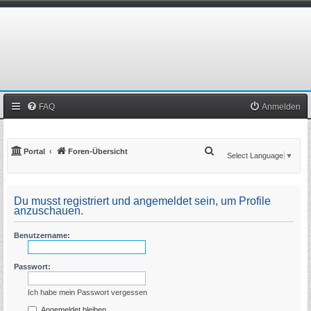
FAQ
Anmelden
S
Portal
Foren-Übersicht
Select Language
▼
u
c
Du musst registriert und angemeldet sein, um Profile
h
anzuschauen.
e
Benutzername:
Passwort:
Ich habe mein Passwort vergessen
Angemeldet bleiben