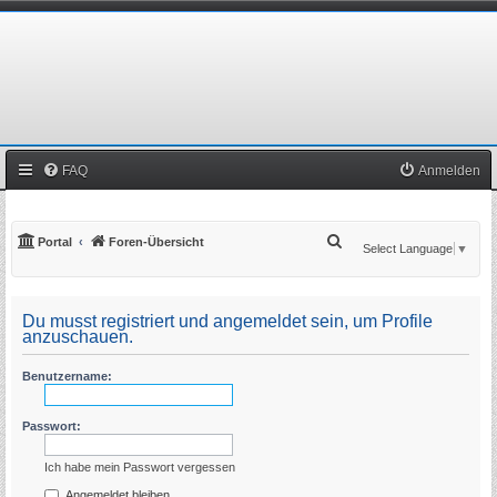
FAQ
Anmelden
S
Portal
Foren-Übersicht
Select Language
▼
u
c
Du musst registriert und angemeldet sein, um Profile
h
anzuschauen.
e
Benutzername:
Passwort:
Ich habe mein Passwort vergessen
Angemeldet bleiben