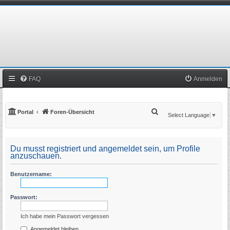
FAQ
Anmelden
S
Portal
Foren-Übersicht
Select Language
▼
u
c
Du musst registriert und angemeldet sein, um Profile
h
anzuschauen.
e
Benutzername:
Passwort:
Ich habe mein Passwort vergessen
Angemeldet bleiben