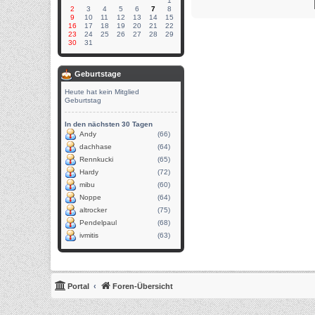
1
2
3
4
5
6
7
8
9
10
11
12
13
14
15
16
17
18
19
20
21
22
23
24
25
26
27
28
29
30
31
Geburtstage
Heute hat kein Mitglied
Geburtstag
In den nächsten 30 Tagen
Andy
(66)
dachhase
(64)
Rennkucki
(65)
Hardy
(72)
mibu
(60)
Noppe
(64)
altrocker
(75)
Pendelpaul
(68)
ivmitis
(63)
Portal
Foren-Übersicht