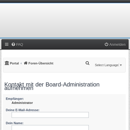
FAQ
Anmelden
S
Portal
Foren-Übersicht
Select Language
▼
u
c
Kontakt mit der Board-Administration
h
aufnehmen
e
Empfänger:
Administrator
Deine E-Mail-Adresse:
Dein Name: