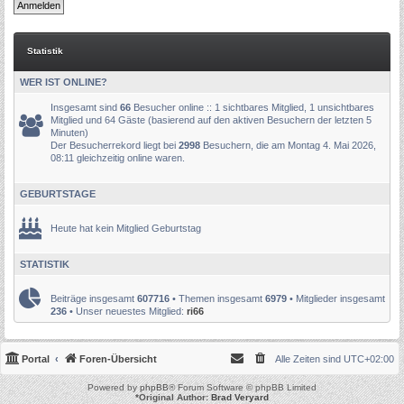
Statistik
WER IST ONLINE?
Insgesamt sind
66
Besucher online :: 1 sichtbares Mitglied, 1 unsichtbares
Mitglied und 64 Gäste (basierend auf den aktiven Besuchern der letzten 5
Minuten)
Der Besucherrekord liegt bei
2998
Besuchern, die am Montag 4. Mai 2026,
08:11 gleichzeitig online waren.
GEBURTSTAGE
Heute hat kein Mitglied Geburtstag
STATISTIK
Beiträge insgesamt
607716
• Themen insgesamt
6979
• Mitglieder insgesamt
236
• Unser neuestes Mitglied:
ri66
Portal
Foren-Übersicht
Alle Zeiten sind
UTC+02:00
Powered by
phpBB
® Forum Software © phpBB Limited
*
Original Author:
Brad Veryard