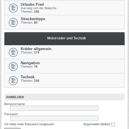
Urlaubs Fred
mal weg von der Maloche
Themen:
180
Streckentipps
Themen:
80
Motorräder und Technik
Kräder allgemein
Themen:
174
Navigation
Themen:
78
Technik
Themen:
168
ANMELDEN
Benutzername:
Passwort:
Ich habe mein Passwort vergessen
Angemeldet bleiben