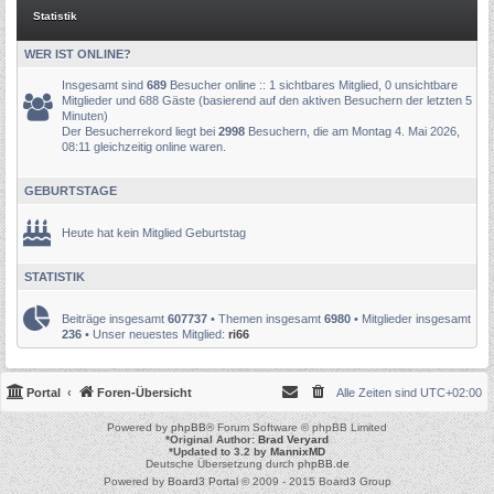
Statistik
WER IST ONLINE?
Insgesamt sind
689
Besucher online :: 1 sichtbares Mitglied, 0 unsichtbare
Mitglieder und 688 Gäste (basierend auf den aktiven Besuchern der letzten 5
Minuten)
Der Besucherrekord liegt bei
2998
Besuchern, die am Montag 4. Mai 2026,
08:11 gleichzeitig online waren.
GEBURTSTAGE
Heute hat kein Mitglied Geburtstag
STATISTIK
Beiträge insgesamt
607737
• Themen insgesamt
6980
• Mitglieder insgesamt
236
• Unser neuestes Mitglied:
ri66
Portal
Foren-Übersicht
Alle Zeiten sind
UTC+02:00
Powered by
phpBB
® Forum Software © phpBB Limited
*
Original Author:
Brad Veryard
*
Updated to 3.2 by
MannixMD
Deutsche Übersetzung durch
phpBB.de
Powered by
Board3 Portal
© 2009 - 2015 Board3 Group