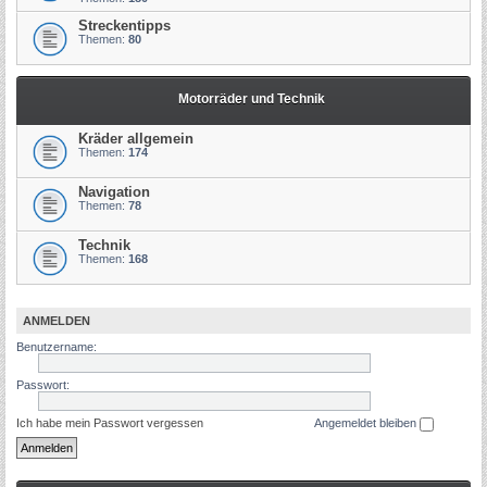
Streckentipps
Themen:
80
Motorräder und Technik
Kräder allgemein
Themen:
174
Navigation
Themen:
78
Technik
Themen:
168
ANMELDEN
Benutzername:
Passwort:
Ich habe mein Passwort vergessen
Angemeldet bleiben