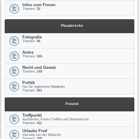
Infos zum Forum
Themen:
32
Plauderecke
Fotografie
Themen:
46
Autos
Themen:
165
Recht und Gesetz
Themen:
149
Politik
Nur für registrierte Mitglieder
Themen:
301
Freizeit
Treffpunkt
Ausfahrten, Foren-Treffen und Stammtische
Themen:
411
Urlaubs Fred
mal weg von der Maloche
Themen:
180