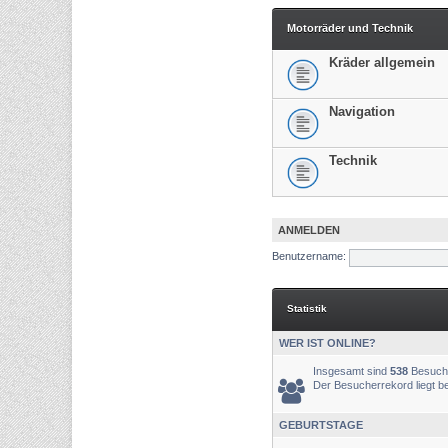
Motorräder und Technik
Kräder allgemein
Navigation
Technik
ANMELDEN
Benutzername:
Statistik
WER IST ONLINE?
Insgesamt sind
538
Besucher
Der Besucherrekord liegt b
GEBURTSTAGE