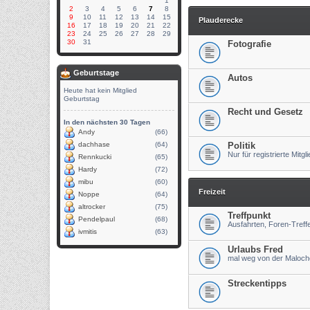
1
2
3
4
5
6
7
8
9
10
11
12
13
14
15
Plauderecke
16
17
18
19
20
21
22
23
24
25
26
27
28
29
30
31
Fotografie
Geburtstage
Autos
Heute hat kein Mitglied
Geburtstag
Recht und Gesetz
In den nächsten 30 Tagen
Andy
(66)
Politik
dachhase
(64)
Nur für registrierte Mitgl
Rennkucki
(65)
Hardy
(72)
mibu
(60)
Freizeit
Noppe
(64)
altrocker
(75)
Treffpunkt
Pendelpaul
(68)
Ausfahrten, Foren-Tref
ivmitis
(63)
Urlaubs Fred
mal weg von der Maloch
Streckentipps