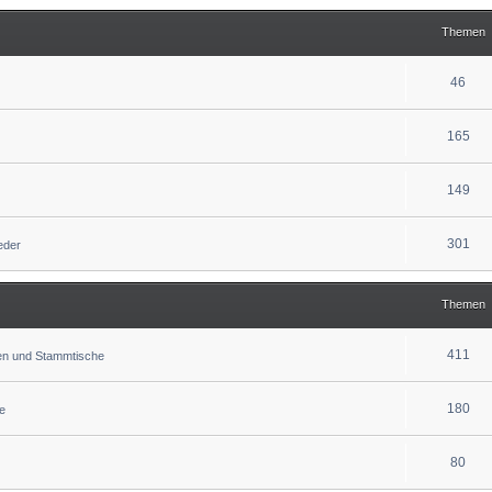
Themen
46
165
149
301
ieder
Themen
411
fen und Stammtische
180
e
80