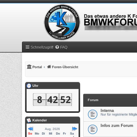
Schnellzugriff
FAQ
Portal
Foren-Übersicht
Uhr
Forum
Interna
Nur für registrierte Mitgl
Kalender
Infos zum Forum
Aug. 2026
So
Mo
Di
Mi
Do
Fr
Sa