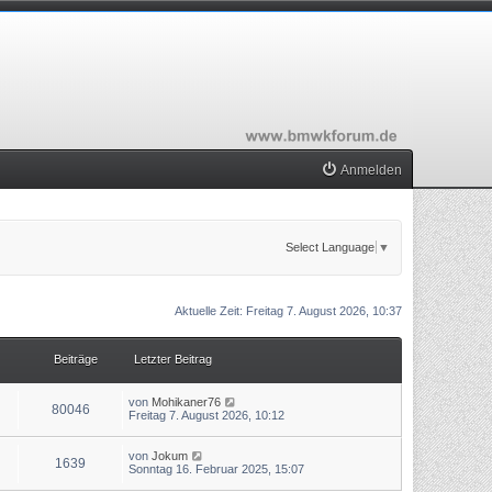
Anmelden
Select Language
▼
Aktuelle Zeit: Freitag 7. August 2026, 10:37
Beiträge
Letzter Beitrag
N
von
Mohikaner76
80046
e
Freitag 7. August 2026, 10:12
u
e
s
N
von
Jokum
1639
t
e
Sonntag 16. Februar 2025, 15:07
e
u