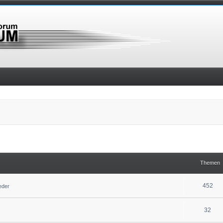
Themen
452
ieder
32