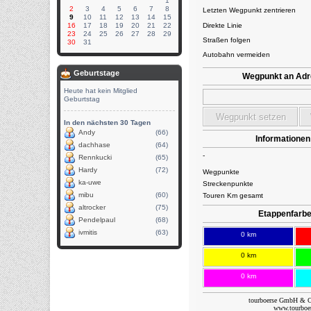
1
2
3
4
5
6
7
8
9
10
11
12
13
14
15
16
17
18
19
20
21
22
23
24
25
26
27
28
29
30
31
Geburtstage
Heute hat kein Mitglied
Geburtstag
In den nächsten 30 Tagen
Andy
(66)
dachhase
(64)
Rennkucki
(65)
Hardy
(72)
ka-uwe
mibu
(60)
altrocker
(75)
Pendelpaul
(68)
ivmitis
(63)