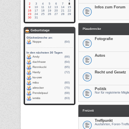
1
2
3
4
5
6
7
8
Infos zum Forum
9
10
11
12
13
14
15
16
17
18
19
20
21
22
23
24
25
26
27
28
29
30
31
Plauderecke
Geburtstage
Glückwünsche an:
Fotografie
Noppe
(64)
In den nächsten 30 Tagen
Autos
Andy
(66)
dachhase
(64)
Rennkucki
(65)
Recht und Gesetz
Hardy
(72)
ka-uwe
mibu
(60)
altrocker
(75)
Politik
Nur für registrierte Mitgl
Pendelpaul
(68)
ivmitis
(63)
Freizeit
Treffpunkt
Ausfahrten, Foren-Tref