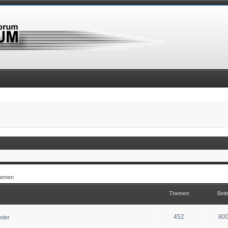
hemen
Themen
Beit
452
80
ieder