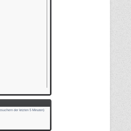
t
r
a
g
Besuchern der letzten 5 Minuten)