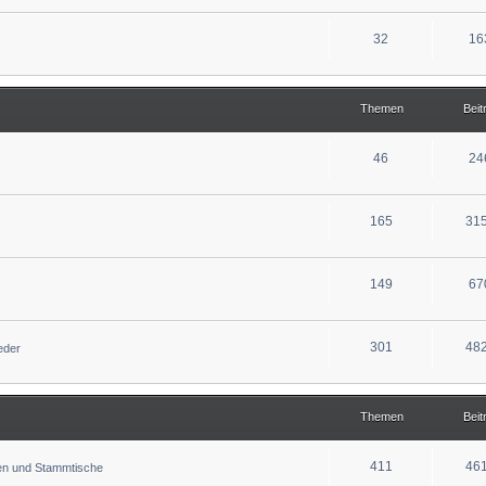
32
16
Themen
Beit
46
24
165
31
149
67
301
48
ieder
Themen
Beit
411
46
fen und Stammtische