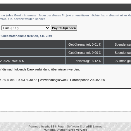
hne jedes Gewinninteresse. Jeder der dieses Projekt unterstützen möchte, kann dies mit einer k
main, etc. bezahlt werden können.
 Punkt statt Komma trennen, z.B. 3.50
Powered by
phpBB
® Forum Software © phpBB Limited
*
Original Author:
Brad Veryard