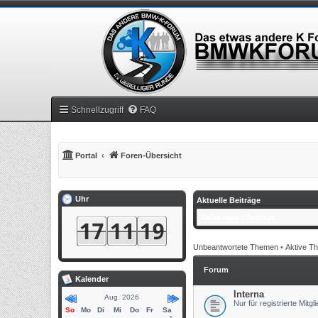
Schnellzugriff
FAQ
Portal
Foren-Übersicht
Uhr
Aktuelle Beiträge
Keine neuen Beiträge
Unbeantwortete Themen
•
Aktive T
Forum
Kalender
Interna
Aug. 2026
Nur für registrierte Mitgl
So
Mo
Di
Mi
Do
Fr
Sa