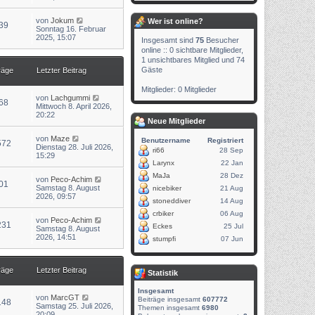
e
s
N
von
Jokum
Wer ist online?
t
39
e
Sonntag 16. Februar
e
u
2025, 15:07
r
Insgesamt sind
75
Besucher
e
B
online :: 0 sichtbare Mitglieder,
s
e
1 unsichtbares Mitglied und 74
t
i
Gäste
räge
Letzter Beitrag
e
t
r
r
B
a
Mitglieder: 0 Mitglieder
e
g
N
von
Lachgummi
68
i
e
Mittwoch 8. April 2026,
t
u
20:22
Neue Mitglieder
r
e
a
s
N
g
von
Maze
t
Benutzername
Registriert
572
e
Dienstag 28. Juli 2026,
e
ri66
28 Sep
u
15:29
r
e
Larynx
22 Jan
B
s
e
MaJa
28 Dez
N
von
Peco-Achim
t
i
01
e
Samstag 8. August
e
nicebiker
21 Aug
t
u
2026, 09:57
r
r
stoneddiver
14 Aug
e
B
a
s
e
crbiker
06 Aug
g
N
von
Peco-Achim
t
i
231
Eckes
25 Jul
e
Samstag 8. August
e
t
u
2026, 14:51
r
r
stumpfi
07 Jun
e
B
a
s
e
g
t
i
räge
Letzter Beitrag
e
t
Statistik
r
r
B
a
Insgesamt
e
N
g
von
MarcGT
Beiträge insgesamt
607772
148
i
e
Samstag 25. Juli 2026,
Themen insgesamt
6980
t
u
20:09