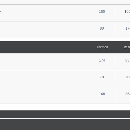
180
16
e
80
17
Themen
Beit
174
83
78
20
168
36