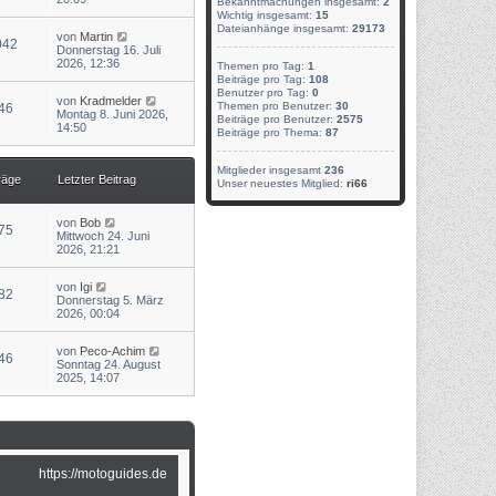
Bekanntmachungen insgesamt:
2
r
e
Wichtig insgesamt:
15
a
s
Dateianhänge insgesamt:
29173
N
g
von
Martin
t
042
e
Donnerstag 16. Juli
e
u
2026, 12:36
r
Themen pro Tag:
1
e
B
Beiträge pro Tag:
108
s
e
Benutzer pro Tag:
0
N
von
Kradmelder
t
i
Themen pro Benutzer:
30
46
e
Montag 8. Juni 2026,
e
t
Beiträge pro Benutzer:
2575
u
14:50
r
r
Beiträge pro Thema:
87
e
B
a
s
e
g
t
i
Mitglieder insgesamt
236
räge
Letzter Beitrag
e
t
Unser neuestes Mitglied:
ri66
r
r
B
a
e
N
g
von
Bob
75
i
e
Mittwoch 24. Juni
t
u
2026, 21:21
r
e
a
s
N
g
von
Igi
t
82
e
Donnerstag 5. März
e
u
2026, 00:04
r
e
B
s
e
N
von
Peco-Achim
t
i
46
e
Sonntag 24. August
e
t
u
2025, 14:07
r
r
e
B
a
s
e
g
t
i
e
t
r
r
B
a
e
g
i