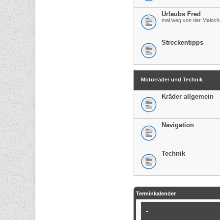
Urlaubs Fred
mal weg von der Maloch
Streckentipps
Motorräder und Technik
Kräder allgemein
Navigation
Technik
Terminkalender