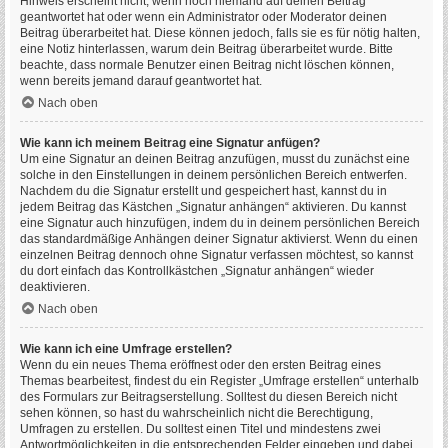
Hinweis erscheint nicht, wenn noch niemand auf deinen Beitrag
geantwortet hat oder wenn ein Administrator oder Moderator deinen
Beitrag überarbeitet hat. Diese können jedoch, falls sie es für nötig halten,
eine Notiz hinterlassen, warum dein Beitrag überarbeitet wurde. Bitte
beachte, dass normale Benutzer einen Beitrag nicht löschen können,
wenn bereits jemand darauf geantwortet hat.
Nach oben
Wie kann ich meinem Beitrag eine Signatur anfügen?
Um eine Signatur an deinen Beitrag anzufügen, musst du zunächst eine
solche in den Einstellungen in deinem persönlichen Bereich entwerfen.
Nachdem du die Signatur erstellt und gespeichert hast, kannst du in
jedem Beitrag das Kästchen „Signatur anhängen“ aktivieren. Du kannst
eine Signatur auch hinzufügen, indem du in deinem persönlichen Bereich
das standardmäßige Anhängen deiner Signatur aktivierst. Wenn du einen
einzelnen Beitrag dennoch ohne Signatur verfassen möchtest, so kannst
du dort einfach das Kontrollkästchen „Signatur anhängen“ wieder
deaktivieren.
Nach oben
Wie kann ich eine Umfrage erstellen?
Wenn du ein neues Thema eröffnest oder den ersten Beitrag eines
Themas bearbeitest, findest du ein Register „Umfrage erstellen“ unterhalb
des Formulars zur Beitragserstellung. Solltest du diesen Bereich nicht
sehen können, so hast du wahrscheinlich nicht die Berechtigung,
Umfragen zu erstellen. Du solltest einen Titel und mindestens zwei
Antwortmöglichkeiten in die entsprechenden Felder eingeben und dabei