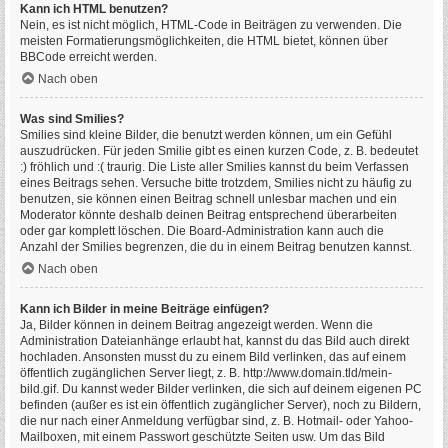
Kann ich HTML benutzen?
Nein, es ist nicht möglich, HTML-Code in Beiträgen zu verwenden. Die
meisten Formatierungsmöglichkeiten, die HTML bietet, können über
BBCode erreicht werden.
Nach oben
Was sind Smilies?
Smilies sind kleine Bilder, die benutzt werden können, um ein Gefühl
auszudrücken. Für jeden Smilie gibt es einen kurzen Code, z. B. bedeutet
:) fröhlich und :( traurig. Die Liste aller Smilies kannst du beim Verfassen
eines Beitrags sehen. Versuche bitte trotzdem, Smilies nicht zu häufig zu
benutzen, sie können einen Beitrag schnell unlesbar machen und ein
Moderator könnte deshalb deinen Beitrag entsprechend überarbeiten
oder gar komplett löschen. Die Board-Administration kann auch die
Anzahl der Smilies begrenzen, die du in einem Beitrag benutzen kannst.
Nach oben
Kann ich Bilder in meine Beiträge einfügen?
Ja, Bilder können in deinem Beitrag angezeigt werden. Wenn die
Administration Dateianhänge erlaubt hat, kannst du das Bild auch direkt
hochladen. Ansonsten musst du zu einem Bild verlinken, das auf einem
öffentlich zugänglichen Server liegt, z. B. http://www.domain.tld/mein-
bild.gif. Du kannst weder Bilder verlinken, die sich auf deinem eigenen PC
befinden (außer es ist ein öffentlich zugänglicher Server), noch zu Bildern,
die nur nach einer Anmeldung verfügbar sind, z. B. Hotmail- oder Yahoo-
Mailboxen, mit einem Passwort geschützte Seiten usw. Um das Bild