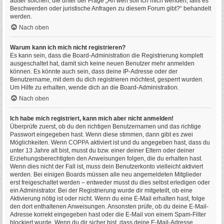
außer solchen, die unter der Frage „An wen soll ich mich wenden, falls es
Beschwerden oder juristische Anfragen zu diesem Forum gibt?“ behandelt
werden.
Nach oben
Warum kann ich mich nicht registrieren?
Es kann sein, dass die Board-Administration die Registrierung komplett
ausgeschaltet hat, damit sich keine neuen Benutzer mehr anmelden
können. Es könnte auch sein, dass deine IP-Adresse oder der
Benutzername, mit dem du dich registrieren möchtest, gesperrt wurden.
Um Hilfe zu erhalten, wende dich an die Board-Administration.
Nach oben
Ich habe mich registriert, kann mich aber nicht anmelden!
Überprüfe zuerst, ob du den richtigen Benutzernamen und das richtige
Passwort eingegeben hast. Wenn diese stimmen, dann gibt es zwei
Möglichkeiten. Wenn
COPPA
aktiviert ist und du angegeben hast, dass du
unter 13 Jahre alt bist, musst du bzw. einer deiner Eltern oder deiner
Erziehungsberechtigten den Anweisungen folgen, die du erhalten hast.
Wenn dies nicht der Fall ist, muss dein Benutzerkonto vielleicht aktiviert
werden. Bei einigen Boards müssen alle neu angemeldeten Mitglieder
erst freigeschaltet werden – entweder musst du dies selbst erledigen oder
ein Administrator. Bei der Registrierung wurde dir mitgeteilt, ob eine
Aktivierung nötig ist oder nicht. Wenn du eine E-Mail erhalten hast, folge
den dort enthaltenen Anweisungen. Ansonsten prüfe, ob du deine E-Mail-
Adresse korrekt eingegeben hast oder die E-Mail von einem Spam-Filter
blockiert wurde. Wenn du dir sicher bist, dass deine E-Mail-Adresse