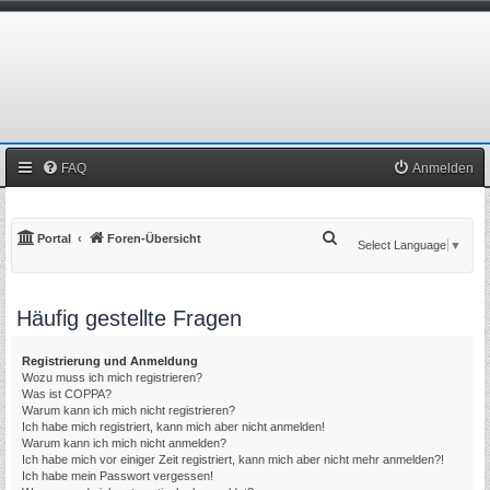
FAQ
Anmelden
S
Portal
Foren-Übersicht
Select Language
▼
u
c
Häufig gestellte Fragen
h
e
Registrierung und Anmeldung
Wozu muss ich mich registrieren?
Was ist COPPA?
Warum kann ich mich nicht registrieren?
Ich habe mich registriert, kann mich aber nicht anmelden!
Warum kann ich mich nicht anmelden?
Ich habe mich vor einiger Zeit registriert, kann mich aber nicht mehr anmelden?!
Ich habe mein Passwort vergessen!