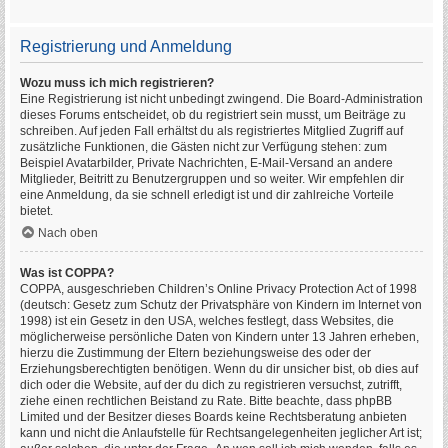
Registrierung und Anmeldung
Wozu muss ich mich registrieren?
Eine Registrierung ist nicht unbedingt zwingend. Die Board-Administration
dieses Forums entscheidet, ob du registriert sein musst, um Beiträge zu
schreiben. Auf jeden Fall erhältst du als registriertes Mitglied Zugriff auf
zusätzliche Funktionen, die Gästen nicht zur Verfügung stehen: zum
Beispiel Avatarbilder, Private Nachrichten, E-Mail-Versand an andere
Mitglieder, Beitritt zu Benutzergruppen und so weiter. Wir empfehlen dir
eine Anmeldung, da sie schnell erledigt ist und dir zahlreiche Vorteile
bietet.
Nach oben
Was ist COPPA?
COPPA, ausgeschrieben Children’s Online Privacy Protection Act of 1998
(deutsch: Gesetz zum Schutz der Privatsphäre von Kindern im Internet von
1998) ist ein Gesetz in den USA, welches festlegt, dass Websites, die
möglicherweise persönliche Daten von Kindern unter 13 Jahren erheben,
hierzu die Zustimmung der Eltern beziehungsweise des oder der
Erziehungsberechtigten benötigen. Wenn du dir unsicher bist, ob dies auf
dich oder die Website, auf der du dich zu registrieren versuchst, zutrifft,
ziehe einen rechtlichen Beistand zu Rate. Bitte beachte, dass phpBB
Limited und der Besitzer dieses Boards keine Rechtsberatung anbieten
kann und nicht die Anlaufstelle für Rechtsangelegenheiten jeglicher Art ist;