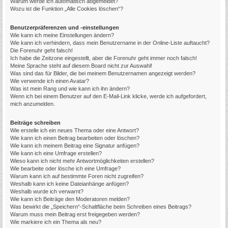
Warum werde ich automatisch abgemeldet?
Wozu ist die Funktion „Alle Cookies löschen“?
Benutzerpräferenzen und -einstellungen
Wie kann ich meine Einstellungen ändern?
Wie kann ich verhindern, dass mein Benutzername in der Online-Liste auftaucht?
Die Forenuhr geht falsch!
Ich habe die Zeitzone eingestellt, aber die Forenuhr geht immer noch falsch!
Meine Sprache steht auf diesem Board nicht zur Auswahl!
Was sind das für Bilder, die bei meinem Benutzernamen angezeigt werden?
Wie verwende ich einen Avatar?
Was ist mein Rang und wie kann ich ihn ändern?
Wenn ich bei einem Benutzer auf den E-Mail-Link klicke, werde ich aufgefordert,
mich anzumelden.
Beiträge schreiben
Wie erstelle ich ein neues Thema oder eine Antwort?
Wie kann ich einen Beitrag bearbeiten oder löschen?
Wie kann ich meinem Beitrag eine Signatur anfügen?
Wie kann ich eine Umfrage erstellen?
Wieso kann ich nicht mehr Antwortmöglichkeiten erstellen?
Wie bearbeite oder lösche ich eine Umfrage?
Warum kann ich auf bestimmte Foren nicht zugreifen?
Weshalb kann ich keine Dateianhänge anfügen?
Weshalb wurde ich verwarnt?
Wie kann ich Beiträge den Moderatoren melden?
Was bewirkt die „Speichern“-Schaltfläche beim Schreiben eines Beitrags?
Warum muss mein Beitrag erst freigegeben werden?
Wie markiere ich ein Thema als neu?