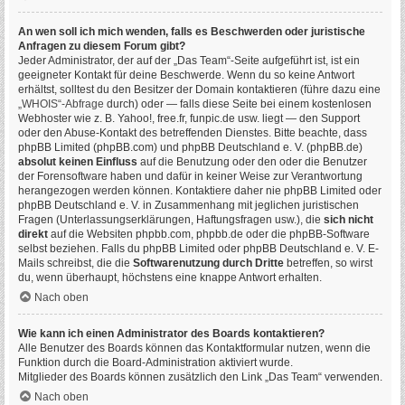
An wen soll ich mich wenden, falls es Beschwerden oder juristische
Anfragen zu diesem Forum gibt?
Jeder Administrator, der auf der „Das Team“-Seite aufgeführt ist, ist ein
geeigneter Kontakt für deine Beschwerde. Wenn du so keine Antwort
erhältst, solltest du den Besitzer der Domain kontaktieren (führe dazu eine
„WHOIS“-Abfrage
durch) oder — falls diese Seite bei einem kostenlosen
Webhoster wie z. B. Yahoo!, free.fr, funpic.de usw. liegt — den Support
oder den Abuse-Kontakt des betreffenden Dienstes. Bitte beachte, dass
phpBB Limited (phpBB.com) und phpBB Deutschland e. V. (phpBB.de)
absolut keinen Einfluss
auf die Benutzung oder den oder die Benutzer
der Forensoftware haben und dafür in keiner Weise zur Verantwortung
herangezogen werden können. Kontaktiere daher nie phpBB Limited oder
phpBB Deutschland e. V. in Zusammenhang mit jeglichen juristischen
Fragen (Unterlassungserklärungen, Haftungsfragen usw.), die
sich nicht
direkt
auf die Websiten phpbb.com, phpbb.de oder die phpBB-Software
selbst beziehen. Falls du phpBB Limited oder phpBB Deutschland e. V. E-
Mails schreibst, die die
Softwarenutzung durch Dritte
betreffen, so wirst
du, wenn überhaupt, höchstens eine knappe Antwort erhalten.
Nach oben
Wie kann ich einen Administrator des Boards kontaktieren?
Alle Benutzer des Boards können das Kontaktformular nutzen, wenn die
Funktion durch die Board-Administration aktiviert wurde.
Mitglieder des Boards können zusätzlich den Link „Das Team“ verwenden.
Nach oben