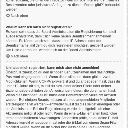
außer solchen, die unter der Frage „An wen soll ich mich wenden, falls es
Beschwerden oder juristische Anfragen zu diesem Forum gibt?“ behandelt
werden.
Nach oben
Warum kann ich mich nicht registrieren?
Es kann sein, dass die Board-Administration die Registrierung komplett
ausgeschaltet hat, damit sich keine neuen Benutzer mehr anmelden
können. Es könnte auch sein, dass deine IP-Adresse oder der
Benutzername, mit dem du dich registrieren möchtest, gesperrt wurden.
Um Hilfe zu erhalten, wende dich an die Board-Administration.
Nach oben
Ich habe mich registriert, kann mich aber nicht anmelden!
Überprüfe zuerst, ob du den richtigen Benutzernamen und das richtige
Passwort eingegeben hast. Wenn diese stimmen, dann gibt es zwei
Möglichkeiten. Wenn
COPPA
aktiviert ist und du angegeben hast, dass du
unter 13 Jahre alt bist, musst du bzw. einer deiner Eltern oder deiner
Erziehungsberechtigten den Anweisungen folgen, die du erhalten hast.
Wenn dies nicht der Fall ist, muss dein Benutzerkonto vielleicht aktiviert
werden. Bei einigen Boards müssen alle neu angemeldeten Mitglieder
erst freigeschaltet werden – entweder musst du dies selbst erledigen oder
ein Administrator. Bei der Registrierung wurde dir mitgeteilt, ob eine
Aktivierung nötig ist oder nicht. Wenn du eine E-Mail erhalten hast, folge
den dort enthaltenen Anweisungen. Ansonsten prüfe, ob du deine E-Mail-
Adresse korrekt eingegeben hast oder die E-Mail von einem Spam-Filter
blockiert wurde. Wenn du dir sicher bist, dass deine E-Mail-Adresse