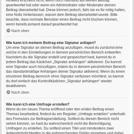
Hinweis erscheint nicht, wenn noch niemand auf deinen Beitrag
geantwortet hat oder wenn ein Administrator oder Moderator deinen
Beitrag überarbeitet hat. Diese können jedoch, falls sie es für nötig halten,
eine Notiz hinterlassen, warum dein Beitrag überarbeitet wurde. Bitte
beachte, dass normale Benutzer einen Beitrag nicht löschen können,
wenn bereits jemand darauf geantwortet hat.
Nach oben
Wie kann ich meinem Beitrag eine Signatur anfügen?
Um eine Signatur an deinen Beitrag anzufügen, musst du zunächst eine
solche in den Einstellungen in deinem persönlichen Bereich entwerfen.
Nachdem du die Signatur erstellt und gespeichert hast, kannst du in
jedem Beitrag das Kästchen „Signatur anhängen“ aktivieren. Du kannst
eine Signatur auch hinzufügen, indem du in deinem persönlichen Bereich
das standardmäßige Anhängen deiner Signatur aktivierst. Wenn du einen
einzelnen Beitrag dennoch ohne Signatur verfassen möchtest, so kannst
du dort einfach das Kontrollkästchen „Signatur anhängen“ wieder
deaktivieren.
Nach oben
Wie kann ich eine Umfrage erstellen?
Wenn du ein neues Thema eröffnest oder den ersten Beitrag eines
Themas bearbeitest, findest du ein Register „Umfrage erstellen“ unterhalb
des Formulars zur Beitragserstellung. Solltest du diesen Bereich nicht
sehen können, so hast du wahrscheinlich nicht die Berechtigung,
Umfragen zu erstellen. Du solltest einen Titel und mindestens zwei
Antwortmöglichkeiten in die entsprechenden Felder eingeben und dabei