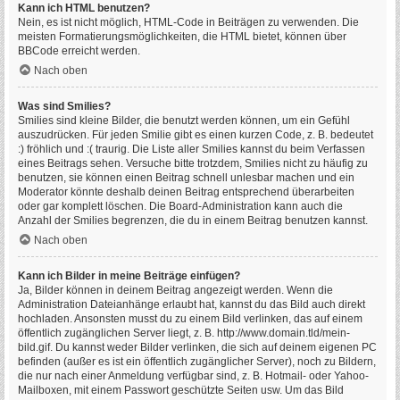
Kann ich HTML benutzen?
Nein, es ist nicht möglich, HTML-Code in Beiträgen zu verwenden. Die
meisten Formatierungsmöglichkeiten, die HTML bietet, können über
BBCode erreicht werden.
Nach oben
Was sind Smilies?
Smilies sind kleine Bilder, die benutzt werden können, um ein Gefühl
auszudrücken. Für jeden Smilie gibt es einen kurzen Code, z. B. bedeutet
:) fröhlich und :( traurig. Die Liste aller Smilies kannst du beim Verfassen
eines Beitrags sehen. Versuche bitte trotzdem, Smilies nicht zu häufig zu
benutzen, sie können einen Beitrag schnell unlesbar machen und ein
Moderator könnte deshalb deinen Beitrag entsprechend überarbeiten
oder gar komplett löschen. Die Board-Administration kann auch die
Anzahl der Smilies begrenzen, die du in einem Beitrag benutzen kannst.
Nach oben
Kann ich Bilder in meine Beiträge einfügen?
Ja, Bilder können in deinem Beitrag angezeigt werden. Wenn die
Administration Dateianhänge erlaubt hat, kannst du das Bild auch direkt
hochladen. Ansonsten musst du zu einem Bild verlinken, das auf einem
öffentlich zugänglichen Server liegt, z. B. http://www.domain.tld/mein-
bild.gif. Du kannst weder Bilder verlinken, die sich auf deinem eigenen PC
befinden (außer es ist ein öffentlich zugänglicher Server), noch zu Bildern,
die nur nach einer Anmeldung verfügbar sind, z. B. Hotmail- oder Yahoo-
Mailboxen, mit einem Passwort geschützte Seiten usw. Um das Bild