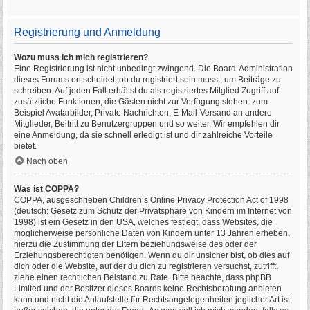
Registrierung und Anmeldung
Wozu muss ich mich registrieren?
Eine Registrierung ist nicht unbedingt zwingend. Die Board-Administration
dieses Forums entscheidet, ob du registriert sein musst, um Beiträge zu
schreiben. Auf jeden Fall erhältst du als registriertes Mitglied Zugriff auf
zusätzliche Funktionen, die Gästen nicht zur Verfügung stehen: zum
Beispiel Avatarbilder, Private Nachrichten, E-Mail-Versand an andere
Mitglieder, Beitritt zu Benutzergruppen und so weiter. Wir empfehlen dir
eine Anmeldung, da sie schnell erledigt ist und dir zahlreiche Vorteile
bietet.
Nach oben
Was ist COPPA?
COPPA, ausgeschrieben Children’s Online Privacy Protection Act of 1998
(deutsch: Gesetz zum Schutz der Privatsphäre von Kindern im Internet von
1998) ist ein Gesetz in den USA, welches festlegt, dass Websites, die
möglicherweise persönliche Daten von Kindern unter 13 Jahren erheben,
hierzu die Zustimmung der Eltern beziehungsweise des oder der
Erziehungsberechtigten benötigen. Wenn du dir unsicher bist, ob dies auf
dich oder die Website, auf der du dich zu registrieren versuchst, zutrifft,
ziehe einen rechtlichen Beistand zu Rate. Bitte beachte, dass phpBB
Limited und der Besitzer dieses Boards keine Rechtsberatung anbieten
kann und nicht die Anlaufstelle für Rechtsangelegenheiten jeglicher Art ist;