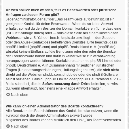
An wen soll ich mich wenden, falls es Beschwerden oder juristische
Anfragen zu diesem Forum gibt?
Jeder Administrator, der auf der „Das Team“-Seite aufgeführt ist, ist ein
geeigneter Kontakt für deine Beschwerde. Wenn du so keine Antwort
erhältst, solltest du den Besitzer der Domain kontaktieren (führe dazu eine
„WHOIS“-Abfrage
durch) oder — falls diese Seite bei einem kostenlosen
Webhoster wie z. B. Yahoo!, free.fr, funpic.de usw. liegt — den Support
oder den Abuse-Kontakt des betreffenden Dienstes. Bitte beachte, dass
phpBB Limited (phpBB.com) und phpBB Deutschland e. V. (phpBB.de)
absolut keinen Einfluss
auf die Benutzung oder den oder die Benutzer
der Forensoftware haben und dafür in keiner Weise zur Verantwortung
herangezogen werden können. Kontaktiere daher nie phpBB Limited oder
phpBB Deutschland e. V. in Zusammenhang mit jeglichen juristischen
Fragen (Unterlassungserklärungen, Haftungsfragen usw.), die
sich nicht
direkt
auf die Websiten phpbb.com, phpbb.de oder die phpBB-Software
selbst beziehen. Falls du phpBB Limited oder phpBB Deutschland e. V. E-
Mails schreibst, die die
Softwarenutzung durch Dritte
betreffen, so wirst
du, wenn überhaupt, höchstens eine knappe Antwort erhalten.
Nach oben
Wie kann ich einen Administrator des Boards kontaktieren?
Alle Benutzer des Boards können das Kontaktformular nutzen, wenn die
Funktion durch die Board-Administration aktiviert wurde.
Mitglieder des Boards können zusätzlich den Link „Das Team“ verwenden.
Nach oben