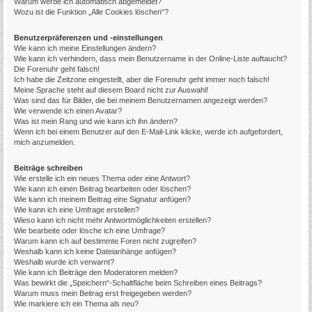
Warum werde ich automatisch abgemeldet?
Wozu ist die Funktion „Alle Cookies löschen“?
Benutzerpräferenzen und -einstellungen
Wie kann ich meine Einstellungen ändern?
Wie kann ich verhindern, dass mein Benutzername in der Online-Liste auftaucht?
Die Forenuhr geht falsch!
Ich habe die Zeitzone eingestellt, aber die Forenuhr geht immer noch falsch!
Meine Sprache steht auf diesem Board nicht zur Auswahl!
Was sind das für Bilder, die bei meinem Benutzernamen angezeigt werden?
Wie verwende ich einen Avatar?
Was ist mein Rang und wie kann ich ihn ändern?
Wenn ich bei einem Benutzer auf den E-Mail-Link klicke, werde ich aufgefordert,
mich anzumelden.
Beiträge schreiben
Wie erstelle ich ein neues Thema oder eine Antwort?
Wie kann ich einen Beitrag bearbeiten oder löschen?
Wie kann ich meinem Beitrag eine Signatur anfügen?
Wie kann ich eine Umfrage erstellen?
Wieso kann ich nicht mehr Antwortmöglichkeiten erstellen?
Wie bearbeite oder lösche ich eine Umfrage?
Warum kann ich auf bestimmte Foren nicht zugreifen?
Weshalb kann ich keine Dateianhänge anfügen?
Weshalb wurde ich verwarnt?
Wie kann ich Beiträge den Moderatoren melden?
Was bewirkt die „Speichern“-Schaltfläche beim Schreiben eines Beitrags?
Warum muss mein Beitrag erst freigegeben werden?
Wie markiere ich ein Thema als neu?