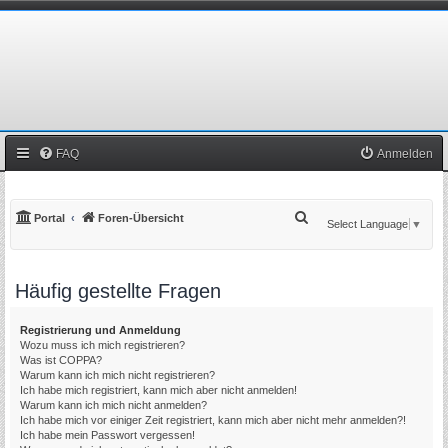
FAQ
Anmelden
S
Portal
Foren-Übersicht
Select Language
▼
u
c
Häufig gestellte Fragen
h
e
Registrierung und Anmeldung
Wozu muss ich mich registrieren?
Was ist COPPA?
Warum kann ich mich nicht registrieren?
Ich habe mich registriert, kann mich aber nicht anmelden!
Warum kann ich mich nicht anmelden?
Ich habe mich vor einiger Zeit registriert, kann mich aber nicht mehr anmelden?!
Ich habe mein Passwort vergessen!