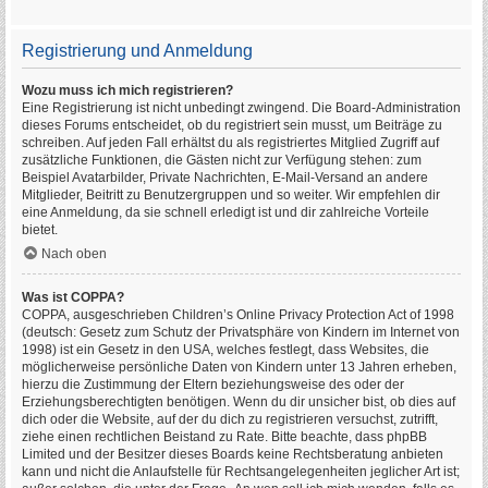
Registrierung und Anmeldung
Wozu muss ich mich registrieren?
Eine Registrierung ist nicht unbedingt zwingend. Die Board-Administration
dieses Forums entscheidet, ob du registriert sein musst, um Beiträge zu
schreiben. Auf jeden Fall erhältst du als registriertes Mitglied Zugriff auf
zusätzliche Funktionen, die Gästen nicht zur Verfügung stehen: zum
Beispiel Avatarbilder, Private Nachrichten, E-Mail-Versand an andere
Mitglieder, Beitritt zu Benutzergruppen und so weiter. Wir empfehlen dir
eine Anmeldung, da sie schnell erledigt ist und dir zahlreiche Vorteile
bietet.
Nach oben
Was ist COPPA?
COPPA, ausgeschrieben Children’s Online Privacy Protection Act of 1998
(deutsch: Gesetz zum Schutz der Privatsphäre von Kindern im Internet von
1998) ist ein Gesetz in den USA, welches festlegt, dass Websites, die
möglicherweise persönliche Daten von Kindern unter 13 Jahren erheben,
hierzu die Zustimmung der Eltern beziehungsweise des oder der
Erziehungsberechtigten benötigen. Wenn du dir unsicher bist, ob dies auf
dich oder die Website, auf der du dich zu registrieren versuchst, zutrifft,
ziehe einen rechtlichen Beistand zu Rate. Bitte beachte, dass phpBB
Limited und der Besitzer dieses Boards keine Rechtsberatung anbieten
kann und nicht die Anlaufstelle für Rechtsangelegenheiten jeglicher Art ist;