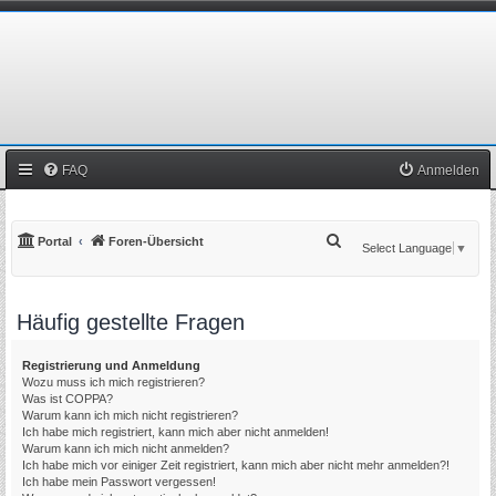
FAQ
Anmelden
S
Portal
Foren-Übersicht
Select Language
▼
u
c
Häufig gestellte Fragen
h
e
Registrierung und Anmeldung
Wozu muss ich mich registrieren?
Was ist COPPA?
Warum kann ich mich nicht registrieren?
Ich habe mich registriert, kann mich aber nicht anmelden!
Warum kann ich mich nicht anmelden?
Ich habe mich vor einiger Zeit registriert, kann mich aber nicht mehr anmelden?!
Ich habe mein Passwort vergessen!