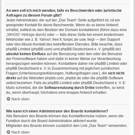
An wen soll ich mich wenden, falls es Beschwerden oder juristische
Anfragen zu diesem Forum gibt?
Jeder Administrator, der auf der „Das Team“-Seite aufgeführt ist, ist ein
geeigneter Kontakt für deine Beschwerde. Wenn du so keine Antwort
erhältst, solltest du den Besitzer der Domain kontaktieren (führe dazu eine
„WHOIS“-Abfrage
durch) oder — falls diese Seite bei einem kostenlosen
Webhoster wie z. B. Yahoo!, free.fr, funpic.de usw. liegt — den Support
oder den Abuse-Kontakt des betreffenden Dienstes. Bitte beachte, dass
phpBB Limited (phpBB.com) und phpBB Deutschland e. V. (phpBB.de)
absolut keinen Einfluss
auf die Benutzung oder den oder die Benutzer
der Forensoftware haben und dafür in keiner Weise zur Verantwortung
herangezogen werden können. Kontaktiere daher nie phpBB Limited oder
phpBB Deutschland e. V. in Zusammenhang mit jeglichen juristischen
Fragen (Unterlassungserklärungen, Haftungsfragen usw.), die
sich nicht
direkt
auf die Websiten phpbb.com, phpbb.de oder die phpBB-Software
selbst beziehen. Falls du phpBB Limited oder phpBB Deutschland e. V. E-
Mails schreibst, die die
Softwarenutzung durch Dritte
betreffen, so wirst
du, wenn überhaupt, höchstens eine knappe Antwort erhalten.
Nach oben
Wie kann ich einen Administrator des Boards kontaktieren?
Alle Benutzer des Boards können das Kontaktformular nutzen, wenn die
Funktion durch die Board-Administration aktiviert wurde.
Mitglieder des Boards können zusätzlich den Link „Das Team“ verwenden.
Nach oben