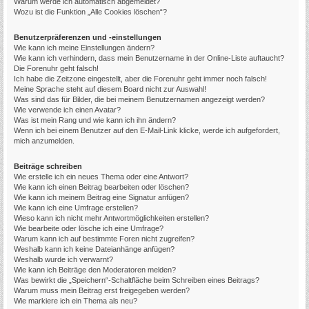
Warum werde ich automatisch abgemeldet?
Wozu ist die Funktion „Alle Cookies löschen“?
Benutzerpräferenzen und -einstellungen
Wie kann ich meine Einstellungen ändern?
Wie kann ich verhindern, dass mein Benutzername in der Online-Liste auftaucht?
Die Forenuhr geht falsch!
Ich habe die Zeitzone eingestellt, aber die Forenuhr geht immer noch falsch!
Meine Sprache steht auf diesem Board nicht zur Auswahl!
Was sind das für Bilder, die bei meinem Benutzernamen angezeigt werden?
Wie verwende ich einen Avatar?
Was ist mein Rang und wie kann ich ihn ändern?
Wenn ich bei einem Benutzer auf den E-Mail-Link klicke, werde ich aufgefordert,
mich anzumelden.
Beiträge schreiben
Wie erstelle ich ein neues Thema oder eine Antwort?
Wie kann ich einen Beitrag bearbeiten oder löschen?
Wie kann ich meinem Beitrag eine Signatur anfügen?
Wie kann ich eine Umfrage erstellen?
Wieso kann ich nicht mehr Antwortmöglichkeiten erstellen?
Wie bearbeite oder lösche ich eine Umfrage?
Warum kann ich auf bestimmte Foren nicht zugreifen?
Weshalb kann ich keine Dateianhänge anfügen?
Weshalb wurde ich verwarnt?
Wie kann ich Beiträge den Moderatoren melden?
Was bewirkt die „Speichern“-Schaltfläche beim Schreiben eines Beitrags?
Warum muss mein Beitrag erst freigegeben werden?
Wie markiere ich ein Thema als neu?