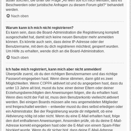
außer solchen, die unter der Frage „An wen soll ich mich wenden, falls es
Beschwerden oder juristische Anfragen zu diesem Forum gibt?“ behandelt
werden.
Nach oben
Warum kann ich mich nicht registrieren?
Es kann sein, dass die Board-Administration die Registrierung komplett
ausgeschaltet hat, damit sich keine neuen Benutzer mehr anmelden
können. Es könnte auch sein, dass deine IP-Adresse oder der
Benutzername, mit dem du dich registrieren möchtest, gesperrt wurden.
Um Hilfe zu erhalten, wende dich an die Board-Administration.
Nach oben
Ich habe mich registriert, kann mich aber nicht anmelden!
Überprüfe zuerst, ob du den richtigen Benutzernamen und das richtige
Passwort eingegeben hast. Wenn diese stimmen, dann gibt es zwei
Möglichkeiten. Wenn
COPPA
aktiviert ist und du angegeben hast, dass du
unter 13 Jahre alt bist, musst du bzw. einer deiner Eltern oder deiner
Erziehungsberechtigten den Anweisungen folgen, die du erhalten hast.
Wenn dies nicht der Fall ist, muss dein Benutzerkonto vielleicht aktiviert
werden. Bei einigen Boards müssen alle neu angemeldeten Mitglieder
erst freigeschaltet werden – entweder musst du dies selbst erledigen oder
ein Administrator. Bei der Registrierung wurde dir mitgeteilt, ob eine
Aktivierung nötig ist oder nicht. Wenn du eine E-Mail erhalten hast, folge
den dort enthaltenen Anweisungen. Ansonsten prüfe, ob du deine E-Mail-
Adresse korrekt eingegeben hast oder die E-Mail von einem Spam-Filter
blockiert wurde. Wenn du dir sicher bist, dass deine E-Mail-Adresse