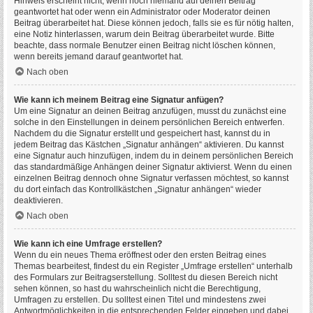
Hinweis erscheint nicht, wenn noch niemand auf deinen Beitrag
geantwortet hat oder wenn ein Administrator oder Moderator deinen
Beitrag überarbeitet hat. Diese können jedoch, falls sie es für nötig halten,
eine Notiz hinterlassen, warum dein Beitrag überarbeitet wurde. Bitte
beachte, dass normale Benutzer einen Beitrag nicht löschen können,
wenn bereits jemand darauf geantwortet hat.
Nach oben
Wie kann ich meinem Beitrag eine Signatur anfügen?
Um eine Signatur an deinen Beitrag anzufügen, musst du zunächst eine
solche in den Einstellungen in deinem persönlichen Bereich entwerfen.
Nachdem du die Signatur erstellt und gespeichert hast, kannst du in
jedem Beitrag das Kästchen „Signatur anhängen“ aktivieren. Du kannst
eine Signatur auch hinzufügen, indem du in deinem persönlichen Bereich
das standardmäßige Anhängen deiner Signatur aktivierst. Wenn du einen
einzelnen Beitrag dennoch ohne Signatur verfassen möchtest, so kannst
du dort einfach das Kontrollkästchen „Signatur anhängen“ wieder
deaktivieren.
Nach oben
Wie kann ich eine Umfrage erstellen?
Wenn du ein neues Thema eröffnest oder den ersten Beitrag eines
Themas bearbeitest, findest du ein Register „Umfrage erstellen“ unterhalb
des Formulars zur Beitragserstellung. Solltest du diesen Bereich nicht
sehen können, so hast du wahrscheinlich nicht die Berechtigung,
Umfragen zu erstellen. Du solltest einen Titel und mindestens zwei
Antwortmöglichkeiten in die entsprechenden Felder eingeben und dabei