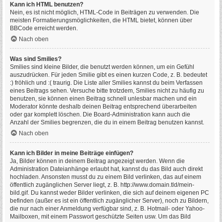
Kann ich HTML benutzen?
Nein, es ist nicht möglich, HTML-Code in Beiträgen zu verwenden. Die
meisten Formatierungsmöglichkeiten, die HTML bietet, können über
BBCode erreicht werden.
Nach oben
Was sind Smilies?
Smilies sind kleine Bilder, die benutzt werden können, um ein Gefühl
auszudrücken. Für jeden Smilie gibt es einen kurzen Code, z. B. bedeutet
:) fröhlich und :( traurig. Die Liste aller Smilies kannst du beim Verfassen
eines Beitrags sehen. Versuche bitte trotzdem, Smilies nicht zu häufig zu
benutzen, sie können einen Beitrag schnell unlesbar machen und ein
Moderator könnte deshalb deinen Beitrag entsprechend überarbeiten
oder gar komplett löschen. Die Board-Administration kann auch die
Anzahl der Smilies begrenzen, die du in einem Beitrag benutzen kannst.
Nach oben
Kann ich Bilder in meine Beiträge einfügen?
Ja, Bilder können in deinem Beitrag angezeigt werden. Wenn die
Administration Dateianhänge erlaubt hat, kannst du das Bild auch direkt
hochladen. Ansonsten musst du zu einem Bild verlinken, das auf einem
öffentlich zugänglichen Server liegt, z. B. http://www.domain.tld/mein-
bild.gif. Du kannst weder Bilder verlinken, die sich auf deinem eigenen PC
befinden (außer es ist ein öffentlich zugänglicher Server), noch zu Bildern,
die nur nach einer Anmeldung verfügbar sind, z. B. Hotmail- oder Yahoo-
Mailboxen, mit einem Passwort geschützte Seiten usw. Um das Bild